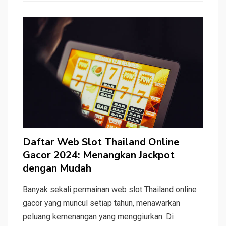
Daftar Web Slot Thailand Online
Gacor 2024: Menangkan Jackpot
dengan Mudah
Banyak sekali permainan web slot Thailand online
gacor yang muncul setiap tahun, menawarkan
peluang kemenangan yang menggiurkan. Di