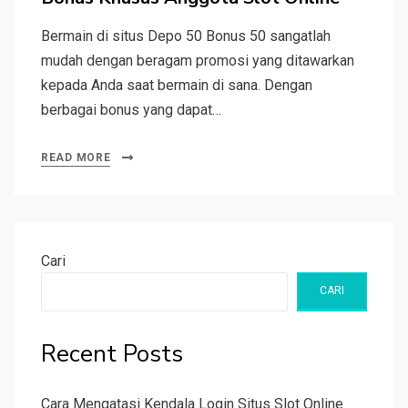
Bermain di situs Depo 50 Bonus 50 sangatlah
mudah dengan beragam promosi yang ditawarkan
kepada Anda saat bermain di sana. Dengan
berbagai bonus yang dapat…
READ MORE
Cari
CARI
Recent Posts
Cara Mengatasi Kendala Login Situs Slot Online