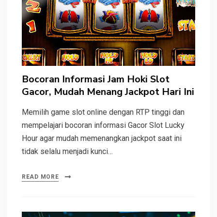
Bocoran Informasi Jam Hoki Slot
Gacor, Mudah Menang Jackpot Hari Ini
Memilih game slot online dengan RTP tinggi dan
mempelajari bocoran informasi Gacor Slot Lucky
Hour agar mudah memenangkan jackpot saat ini
tidak selalu menjadi kunci…
READ MORE