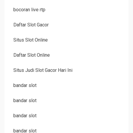
bocoran live rtp
Daftar Slot Gacor
Situs Slot Online
Daftar Slot Online
Situs Judi Slot Gacor Hari Ini
bandar slot
bandar slot
bandar slot
bandar slot